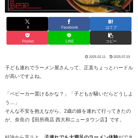
X
Facebook
はてブ
Pocket
LINE
コピー
2025.02.11
2025.07.03
子ども連れでラーメン屋さんって、正直ちょっとハードル
が高いですよね。
「ベビーカー置けるかな？」「子どもが騒いだらどうしよ
う…」
そんな不安を抱えながら、2歳の娘を連れて行ってきたの
が、奈良の【田所商店 西大和ニュータウン店】です。
結論から言うと、
子連れでも大満足のラーメン体験
ができ